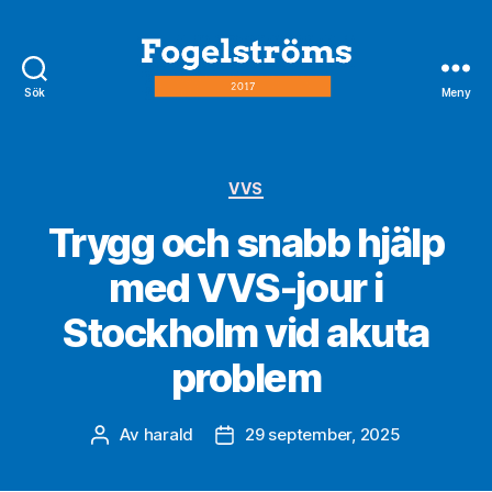
Sök
Meny
fogelström2017.se
Kategorier
VVS
Trygg och snabb hjälp
med VVS-jour i
Stockholm vid akuta
problem
Av
harald
29 september, 2025
Inläggsförfattare
Inläggsdatum