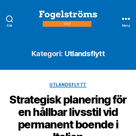
Sök
Meny
fogelström2017.se
Kategori:
Utlandsflytt
Kategorier
UTLANDSFLYTT
Strategisk planering för
en hållbar livsstil vid
permanent boende i