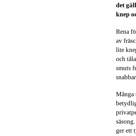
det gäl
knep oc
Rena fö
av fräs
lite kne
och tål
smuts fr
snabbar
Många s
betydli
privatp
säsong.
ger ett 