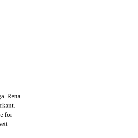
a. Rena
rkant.
e för
sett