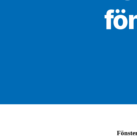
fö
Fönster