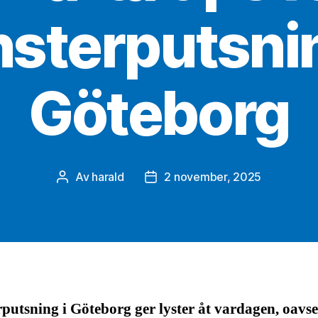
nsterputsnin
Göteborg
Av
harald
2 november, 2025
Inläggsförfattare
Inläggsdatum
putsning i Göteborg ger lyster åt vardagen, oavs