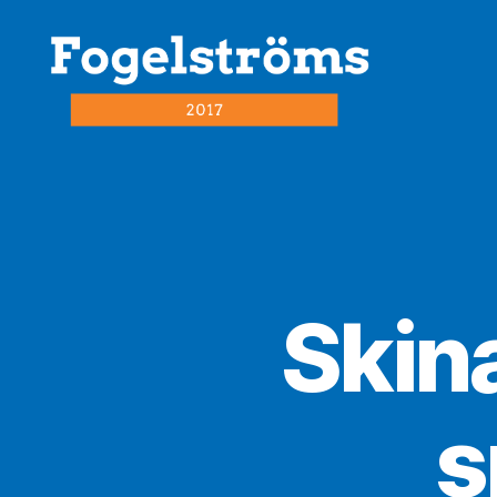
fogelström2017.se
Skin
s