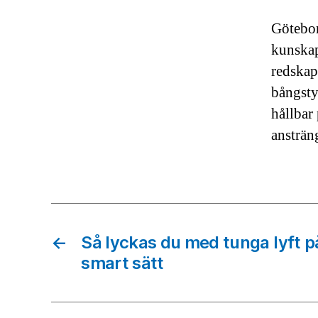
Götebor
kunskap
redskap
bångsty
hållbar
ansträn
←
Så lyckas du med tunga lyft p
smart sätt