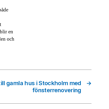
både
t
blir en
iden och
 till gamla hus i Stockholm med
→
fönsterrenovering