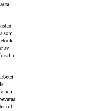
marta
änslan
ta som
 teknik
or av
fräscha
arbetet
de
ov och
 bevaras
er till