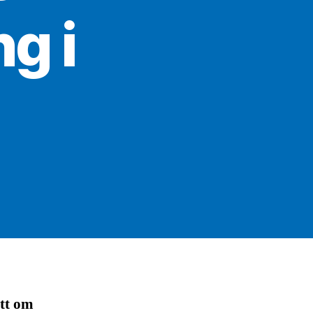
g i
ett om