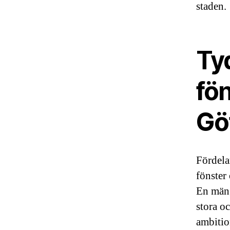
staden.
Ty
fön
Gö
Fördela
fönster
En mäng
stora oc
ambitio