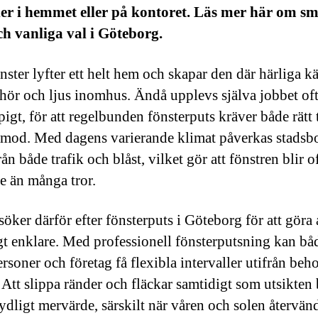
ler i hemmet eller på kontoret. Läs mer här om s
h vanliga val i Göteborg.
nster lyfter ett helt hem och skapar den där härliga k
chör och ljus inomhus. Ändå upplevs själva jobbet of
pigt, för att regelbunden fönsterputs kräver både rätt
amod. Med dagens varierande klimat påverkas stadsb
ån både trafik och blåst, vilket gör att fönstren blir o
e än många tror.
öker därför efter fönsterputs i Göteborg för att göra 
gt enklare. Med professionell fönsterputsning kan bå
ersoner och företag få flexibla intervaller utifrån beh
 Att slippa ränder och fläckar samtidigt som utsikten
tydligt mervärde, särskilt när våren och solen återvänd