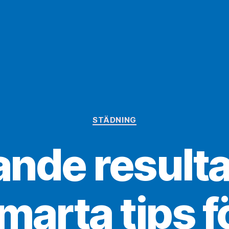
Kategorier
STÄDNING
ande resulta
marta tips f