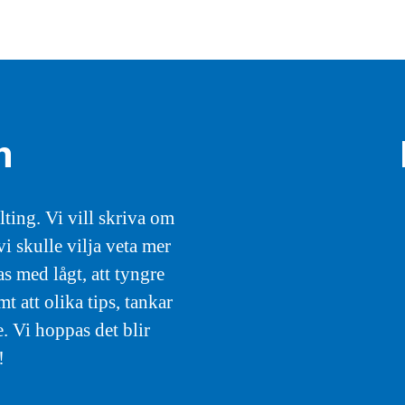
m
ting. Vi vill skriva om
i skulle vilja veta mer
s med lågt, att tyngre
att olika tips, tankar
. Vi hoppas det blir
!