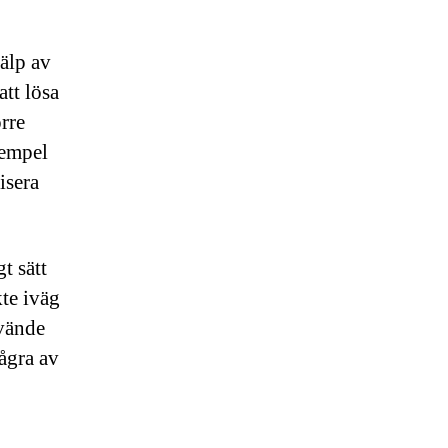
älp av
tt lösa
rre
xempel
isera
t sätt
kte iväg
nvände
ågra av