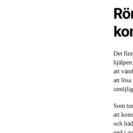
Rö
ko
Det finn
hjälpen
att vän
att lösa
omöjlig
Som tur
att kom
och häd
ned i a