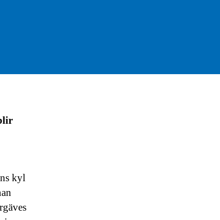
blir
ans kyl
han
örgäves