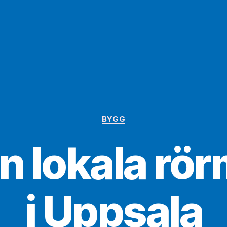
Kategorier
BYGG
in lokala rö
i Uppsala