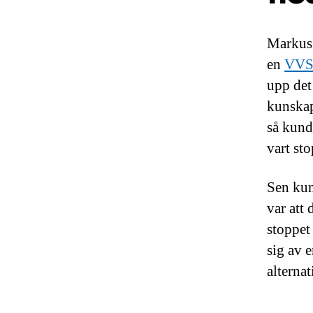
Markus 
en
VVS-
upp det
kunskap
så kund
vart sto
Sen kund
var att
stoppet 
sig av 
alterna