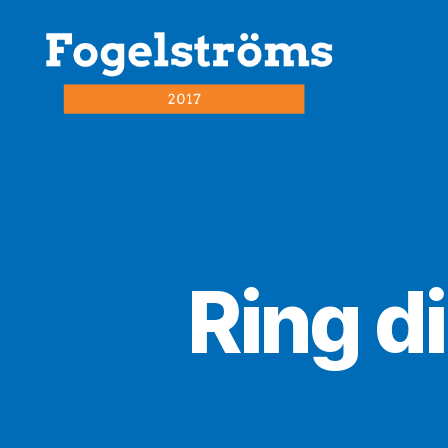
fogelström2017.se
Ring d