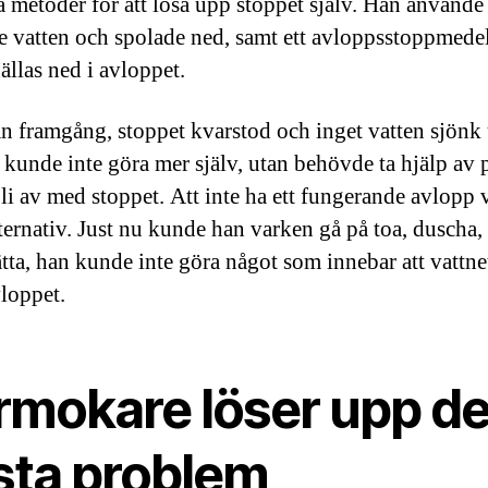
a metoder för att lösa upp stoppet själv. Han använde
 vatten och spolade ned, samt ett avloppsstoppmede
ällas ned i avloppet.
an framgång, stoppet kvarstod och inget vatten sjönk
kunde inte göra mer själv, utan behövde ta hjälp av 
bli av med stoppet. Att inte ha ett fungerande avlopp 
lternativ. Just nu kunde han varken gå på toa, duscha,
ätta, han kunde inte göra något som innebar att vattne
vloppet.
rmokare löser upp d
esta problem