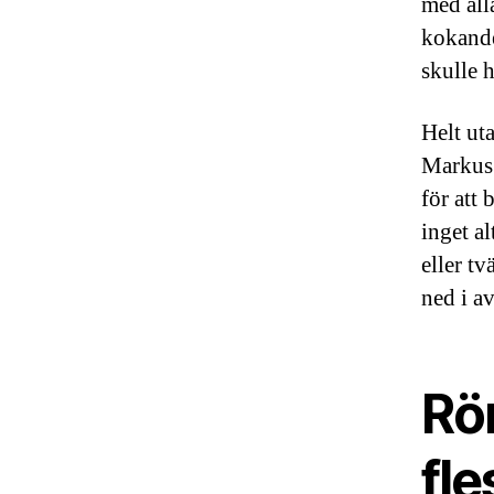
med all
kokande
skulle h
Helt ut
Markus 
för att 
inget a
eller tv
ned i a
Rö
fl