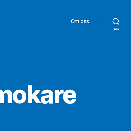
Om oss
Sök
rmokare