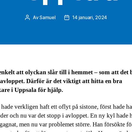
Av
Samuel
14 januari, 2024
Inläggsförfattare
Inläggsdatum
enkelt att olyckan slår till i hemmet – som att det 
 avloppet. Därför är det viktigt att hitta en bra
re i Uppsala för hjälp.
hade verkligen haft ett oflyt på sistone, först hade h
nder och nu var det stopp i avloppet. En ny kyl hade 
gagnat, men nu var problemet större. Han försökte f