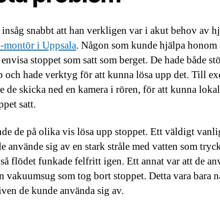
insåg snabbt att han verkligen var i akut behov av hj
montör i Uppsala
. Någon som kunde hjälpa honom a
 envisa stoppet som satt som berget. De hade både stö
 och hade verktyg för att kunna lösa upp det. Till e
e de skicka ned en kamera i rören, för att kunna lokal
ppet satt.
e de på olika vis lösa upp stoppet. Ett väldigt vanlig
 de använde sig av en stark stråle med vatten som tryc
så flödet funkade felfritt igen. Ett annat var att de a
en vakuumsug som tog bort stoppet. Detta vara bara n
tiven de kunde använda sig av.