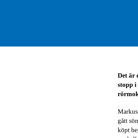
Det är 
stopp i
rörmoka
Markus 
gått sö
köpt be