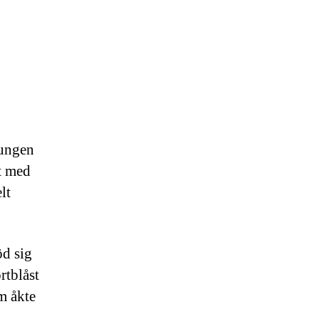
vungen
t med
lt
öd sig
rtblåst
m åkte