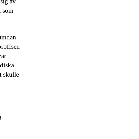
 sig av
l som
 undan.
proffsen
var
 diska
t skulle
e