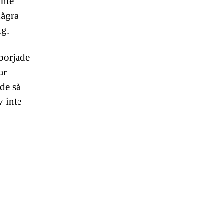
inte
några
ng.
 började
ar
rde så
v inte