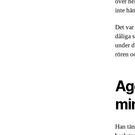
över he
inte hä
Det var 
dåliga 
under d
rören o
Ag
mi
Han tänk