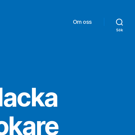
Om oss
Sök
 Nacka
okare