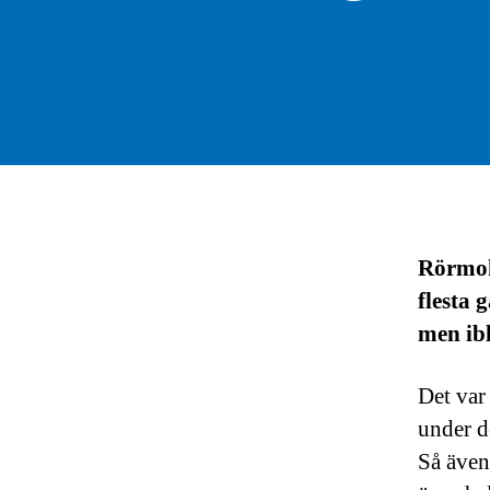
Rörmoka
flesta
men ib
Det var
under d
Så även