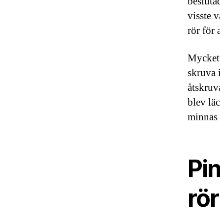
besluta
visste v
rör för 
Mycket 
skruva i
åtskruv
blev läc
minnas h
Pin
rö