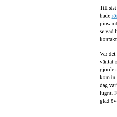
Till si
hade
rö
pinsamt
se vad 
kontakt
Var det
väntat 
gjorde 
kom in 
dag vari
lugnt. 
glad öv