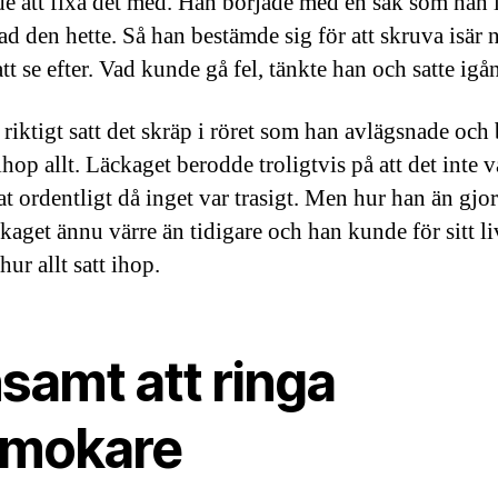
de att fixa det med. Han började med en sak som han 
ad den hette. Så han bestämde sig för att skruva isär 
att se efter. Vad kunde gå fel, tänkte han och satte igå
riktigt satt det skräp i röret som han avlägsnade och
hop allt. Läckaget berodde troligtvis på att det inte v
at ordentligt då inget var trasigt. Men hur han än gjo
kaget ännu värre än tidigare och han kunde för sitt li
ur allt satt ihop.
samt att ringa
rmokare