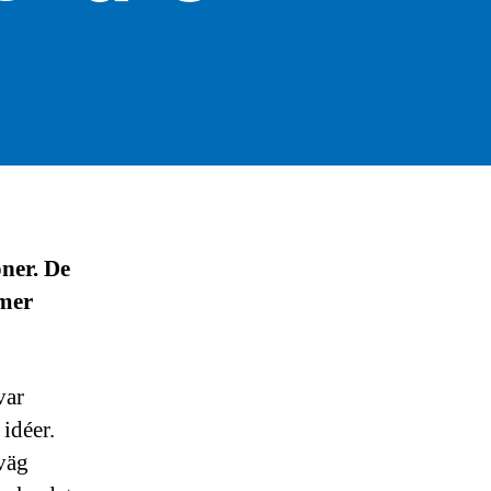
ner. De
mmer
var
idéer.
väg