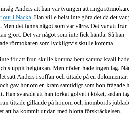
st insåg Anders att han var tvungen att ringa rörmoka
rjour i Nacka
. Han ville helst inte göra det då det var 
. Men det fanns något som var värre. Det var att frun
han gjort. Det var något som inte fick hända. Så han
ade rörmokaren som lyckligtvis skulle komma.
 inte för att frun skulle komma hem samma kväll had
och sluppit helgtaxan. Men nöden hade ingen lag. Nä
det satt Anders i soffan och tittade på en dokumentär
och gav honom en kram samtidigt som hon frågade h
t. Han svarade att han torkat golvet i köket, sedan tag
Frun tittade gillande på honom och inombords jublad
er att ha kommit undan med blotta förskräckelsen.