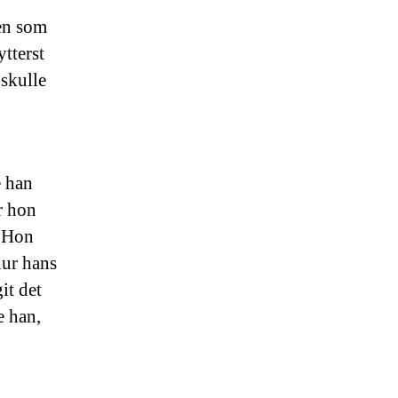
ren som
ytterst
 skulle
e han
r hon
. Hon
ur hans
it det
e han,