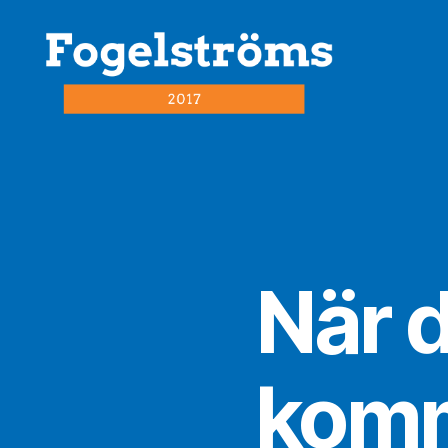
fogelström2017.se
När d
komm