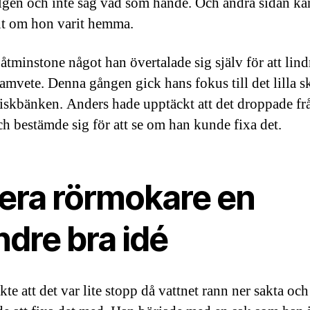
lgen och inte såg vad som hände. Och andra sidan ka
nt om hon varit hemma.
åtminstone något han övertalade sig själv för att lindr
samvete. Denna gången gick hans fokus till det lilla s
iskbänken. Anders hade upptäckt att det droppade frå
ch bestämde sig för att se om han kunde fixa det.
era rörmokare en
ndre bra idé
te att det var lite stopp då vattnet rann ner sakta och