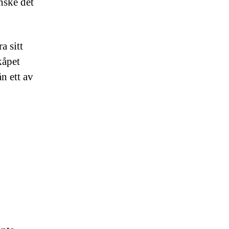
nske det
a sitt
kåpet
n ett av