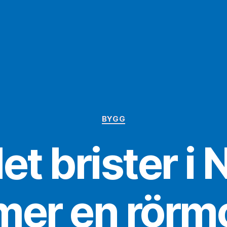
Kategorier
BYGG
et brister i
er en rörm