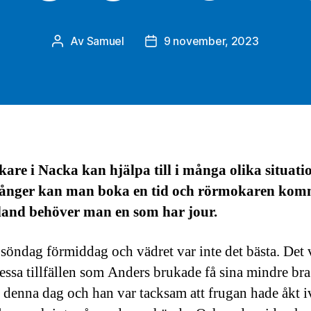
Av
Samuel
9 november, 2023
Inläggsförfattare
Inläggsdatum
re i Nacka kan hjälpa till i många olika situatio
 gånger kan man boka en tid och rörmokaren ko
land behöver man en som har jour.
 söndag förmiddag och vädret var inte det bästa. Det 
essa tillfällen som Anders brukade få sina mindre bra 
 denna dag och han var tacksam att frugan hade åkt i