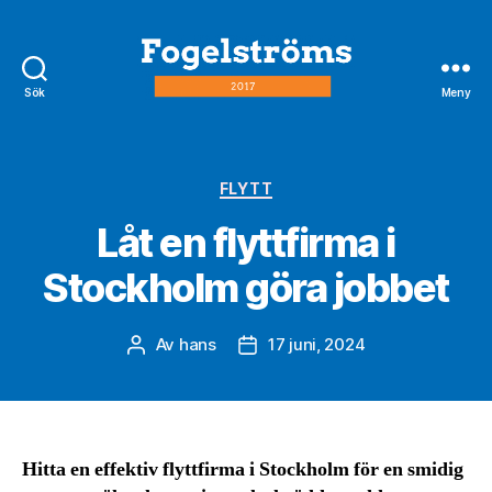
Sök
Meny
fogelström2017.se
Kategorier
FLYTT
Låt en flyttfirma i
Stockholm göra jobbet
Av
hans
17 juni, 2024
Inläggsförfattare
Inläggsdatum
Hitta en effektiv flyttfirma i Stockholm för en smidig