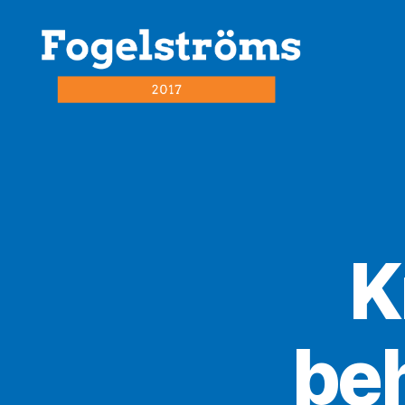
fogelström2017.se
K
beh