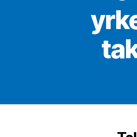
yrk
ta