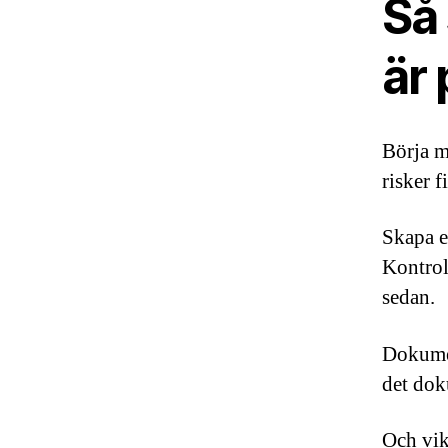
Så 
är 
Börja m
risker 
Skapa e
Kontroll
sedan.
Dokumen
det dok
Och vikt