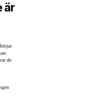
 är
 börjar
kan
rar de
ingen