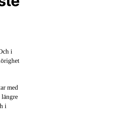
aste
Och i
hörighet
etar med
 längre
h i