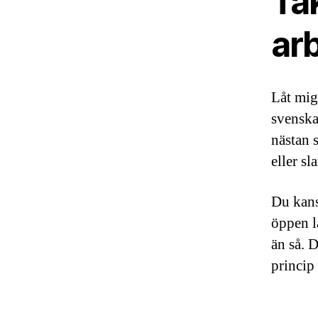
Tak
ar
Låt mig
svenska
nästan 
eller sl
Du kans
öppen l
än så. D
princip 