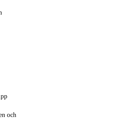
m
upp
ten och