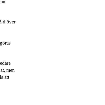
kan
öjd över
 göras
ledare
kat, men
a att