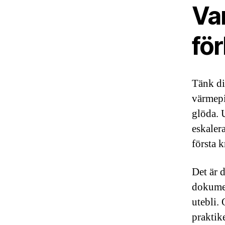
Var
fö
Tänk di
värmepi
glöda. 
eskaler
första 
Det är 
dokumen
utebli. 
praktik