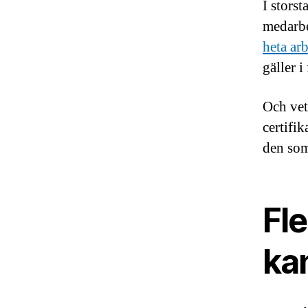
I storst
medarbe
heta ar
gäller 
Och vet
certifi
den som 
Fle
ka