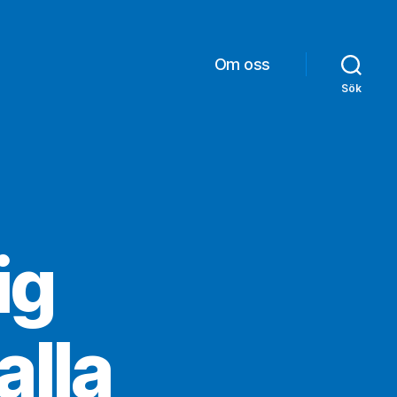
Om oss
Sök
ig
alla