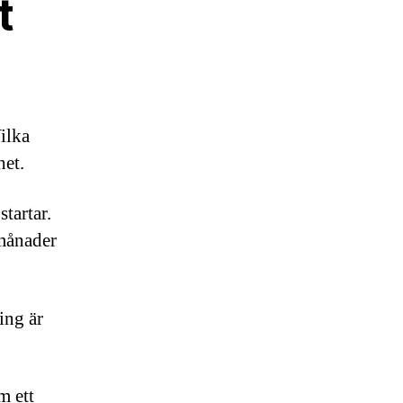
t
ilka
het.
tartar.
 månader
ing är
m ett