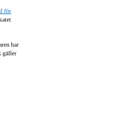
ad för
katet
aren har
 gäller