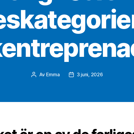
eskategorier
kentreprena
Av
Emma
3 juni, 2026
Inläggsförfattare
Inläggsdatum