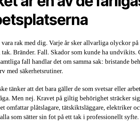
et är en av de farlig
betsplatserna
 vara rak med dig. Varje år sker allvarliga olyckor på
 tak. Bränder. Fall. Skador som kunde ha undvikits. 
samtliga fall handlar det om samma sak: bristande be
arv med säkerhetsrutiner.
ke tänker att det bara gäller de som svetsar eller arb
åga. Men nej. Kravet på giltig behörighet sträcker sig
et omfattar plåtslagare, tätskiktsläggare, elektriker oc
alla som sätter sin fot på ett tak i professionellt syfte.