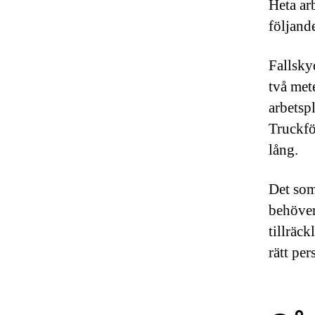
Heta ar
följand
Fallsky
två met
arbetspl
Truckfö
lång.
Det som
behöver
tillräc
rätt per