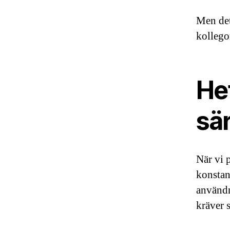
Men det
kollego
He
sär
När vi 
konstan
användn
kräver 