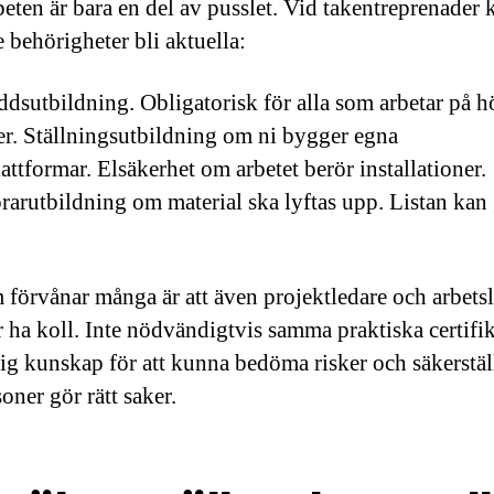
beten är bara en del av pusslet. Vid takentreprenader 
e behörigheter bli aktuella:
ddsutbildning. Obligatorisk för alla som arbetar på h
er. Ställningsutbildning om ni bygger egna
attformar. Elsäkerhet om arbetet berör installationer.
rarutbildning om material ska lyftas upp. Listan kan
 förvånar många är att även projektledare och arbets
 ha koll. Inte nödvändigtvis samma praktiska certifi
klig kunskap för att kunna bedöma risker och säkerställ
soner gör rätt saker.