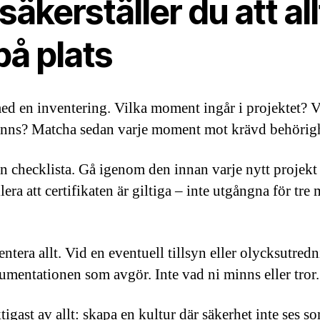
säkerställer du att all
på plats
ed en inventering. Vilka moment ingår i projektet? V
finns? Matcha sedan varje moment mot krävd behörig
n checklista. Gå igenom den innan varje nytt projekt s
era att certifikaten är giltiga – inte utgångna för tre
tera allt. Vid en eventuell tillsyn eller olycksutredn
umentationen som avgör. Inte vad ni minns eller tror.
igast av allt: skapa en kultur där säkerhet inte ses so