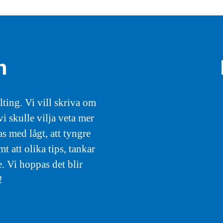
m
ting. Vi vill skriva om
i skulle vilja veta mer
s med lågt, att tyngre
att olika tips, tankar
. Vi hoppas det blir
!