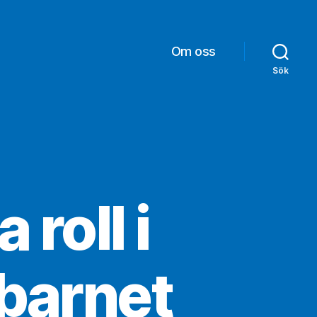
Om oss
Sök
 roll i
 barnet