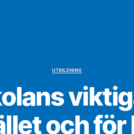
Kategorier
UTBILDNING
lans viktiga
let och för