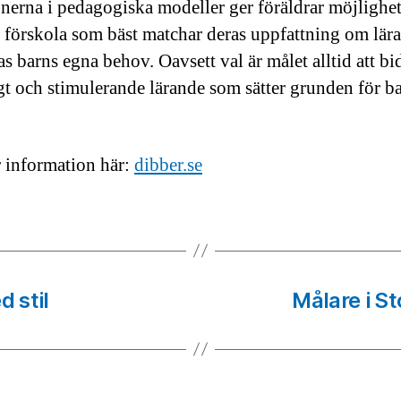
onerna i pedagogiska modeller ger föräldrar möjlighet
n förskola som bäst matchar deras uppfattning om lär
s barns egna behov. Oavsett val är målet alltid att bid
ggt och stimulerande lärande som sätter grunden för b
.
 information här:
dibber.se
d stil
Målare i S