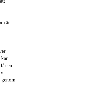
att
om är
ver
r kan
 får en
iv
ad genom