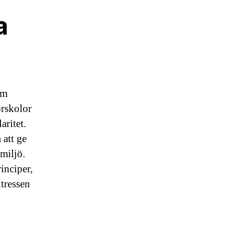
a
om
örskolor
aritet.
 att ge
miljö.
inciper,
ntressen