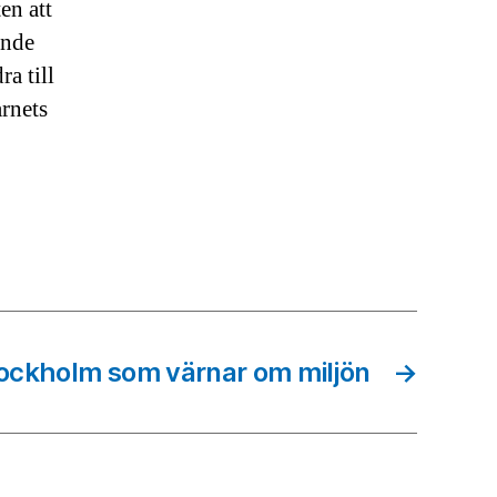
en att
ande
ra till
arnets
tockholm som värnar om miljön
→