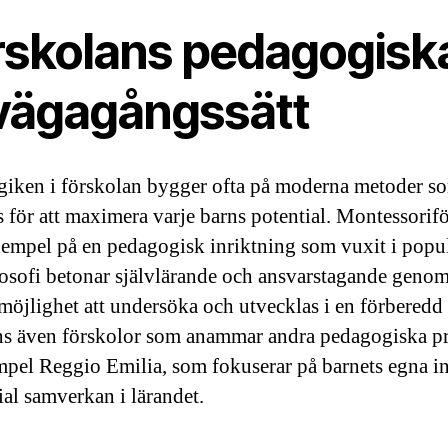
rskolans pedagogisk
llvägagångssätt
iken i förskolan bygger ofta på moderna metoder s
 för att maximera varje barns potential. Montessorif
exempel på en pedagogisk inriktning som vuxit i popul
losofi betonar självlärande och ansvarstagande genom
möjlighet att undersöka och utvecklas i en förberedd 
ns även förskolor som anammar andra pedagogiska pr
empel Reggio Emilia, som fokuserar på barnets egna i
ial samverkan i lärandet.