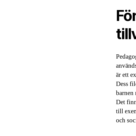
Fö
ti
Pedagog
används
är ett 
Dess fi
barnen 
Det fin
till ex
och soc