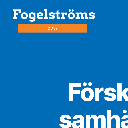
fogelström2017.se
Försko
samhäl