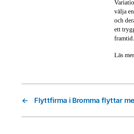
Variati
välja e
och dera
ett try
framtid
Läs mer
←
Flyttfirma i Bromma flyttar me