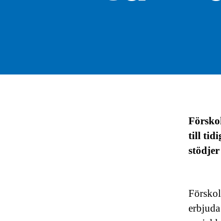
Förskol
till ti
stödjer
Förskol
erbjuda