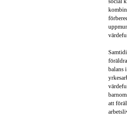
social 
kombine
förbere
uppmunt
värdeful
Samtidi
föräldr
balans 
yrkesar
värdefu
barnoms
att förä
arbetsli