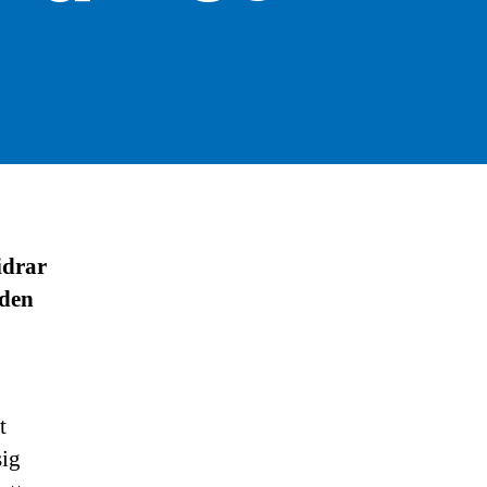
idrar
 den
t
sig