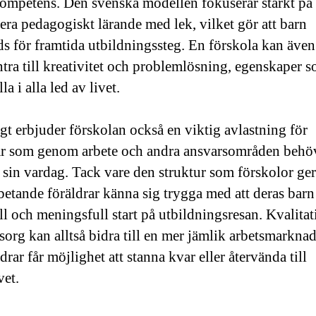
kompetens. Den svenska modellen fokuserar starkt på 
ra pedagogiskt lärande med lek, vilket gör att barn
ds för framtida utbildningssteg. En förskola kan även
ra till kreativitet och problemlösning, egenskaper s
la i alla led av livet.
gt erbjuder förskolan också en viktig avlastning för
ar som genom arbete och andra ansvarsområden behö
i sin vardag. Tack vare den struktur som förskolor ge
betande föräldrar känna sig trygga med att deras barn
ll och meningsfull start på utbildningsresan. Kvalitat
org kan alltså bidra till en mer jämlik arbetsmarkn
ldrar får möjlighet att stanna kvar eller återvända till
vet.